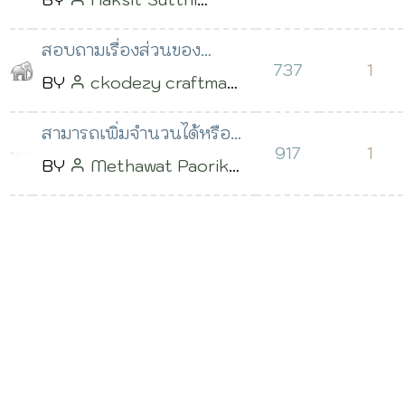
หรือสมาชิกเห็นเท่านั้น ระ
โพสต์เมื่อ 22 มี.ค. 2566
สอบถามเรื่องส่วนของ
เวลา 17:01 น.
737
1
รายงาน e-borrow
BY
ckodezy craftman
โพสต์เมื่อ 11 มี.ค. 2566
สามารถเพิ่มจำนวนได้หรือ
เวลา 07:46 น.
917
1
ไม่
BY
Methawat Paorik
โพสต์เมื่อ 25 ก.พ. 2566
เวลา 23:50 น.