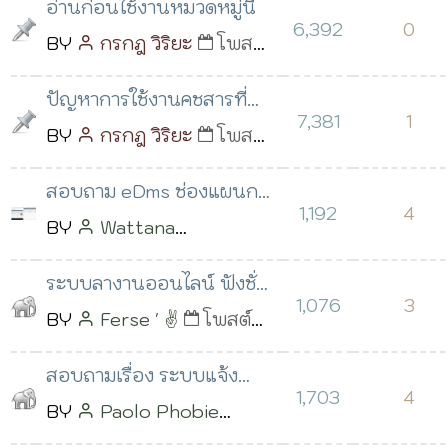
อ่านก่อนใช้งานหมวดหมู่นี้
6,392
0
BY
กรกฎ วิริยะ
โพสต์
เมื่อ 05 พ.ค. 2559 เวลา
ปัญหาการใช้งานคชสารที่
16:16 น.
7,381
1
พบบ่อย
BY
กรกฎ วิริยะ
โพสต์
เมื่อ 15 ก.ย. 2560 เวลา
สอบถาม eDms ช่องแผนก
08:18 น.
1,192
4
ครับ
BY
Wattana
Kuttachan
โพสต์เมื่อ 09
ระบบลางานออนไลน์ ฟังชั่น
ต.ค. 2564 เวลา 03:04 น.
1,076
3
พิมพ์เอกสาร
BY
Ferse ' ✌️
โพสต์
เมื่อ 06 มิ.ย. 2566 เวลา
สอบถามเรื่อง ระบบแจ้ง
14:57 น.
1,703
4
ซ่อม ครับ
BY
Paolo Phobie
โพสต์เมื่อ 30 ม.ค. 2562