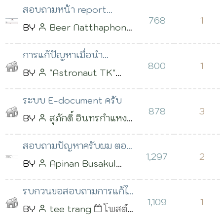
สอบถามหน้า report
เวลา 05:08 น.
768
1
โปรแกรมจองห้องประชุม
BY
Beer Natthaphon
เวลา Filter ข้อมูล
Saelee
โพสต์เมื่อ 03
การแก้ปัญหาเมื่อนำ
มิ.ย. 2566 เวลา 12:58 น.
800
1
Kotchasan ไป Deploy ที่
BY
"Astronaut TK"
windows server ที่เป็
โพสต์เมื่อ 28 พ.ค. 2566
ระบบ E-document ครับ
เวลา 11:22 น.
878
3
BY
สุภักดิ์ อินทรกำแหง
โพสต์เมื่อ 12 พ.ค. 2566
สอบถามปัญหาครับผม ตอน
เวลา 14:56 น.
1,297
2
ออก report เป็บใบสมัคร
BY
Apinan Busakul
เรียนโดยใช้ Mpdf แล้ว
โพสต์เมื่อ 19 มี.ค. 2566
รบกวนขอสอบถามการแก้ไข
เวลา 02:35 น.
1,109
1
ข้อความเข้า line notify ของ
BY
tee trang
โพสต์