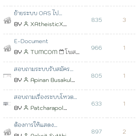
ห้องประชุมไหมครับ
โพสต์เมื่อ 04 เม.ย. 2566
ย้ายระบบ OAS ไป
เวลา 10:20 น.
835
3
Subdomain ใหม่แล้วขึัน
BY
XAtheisticX
User + Password ผิดครับ
โพสต์เมื่อ 08 พ.ค. 2566
E-Document
เวลา 21:20 น.
966
1
BY
TUMCOM
โพสต์
เมื่อ 26 เม.ย. 2566 เวลา
สอบถามระบบรับสมัคร
15:08 น.
805
1
นักศึกษาครับ พอมีวิธีจำ
BY
Apinan Busakul
เกรดเฉลี่ยตอนสมัครไหมคร
โพสต์เมื่อ 03 เม.ย. 2566
สอบถามเรื่องระบบโหวต
เวลา 22:02 น.
633
1
ครับ ต้องการใส่เลขอะไรก็ได้
BY
Patcharapol
ที่ไม่ใช่เบอร์โทร
Boonrawd
โพสต์เมื่อ 24
ต้องการให้แสดง
มี.ค. 2566 เวลา 22:04 น.
897
2
DashBoard หลังจาก Login
BY
Naksit Sutthi