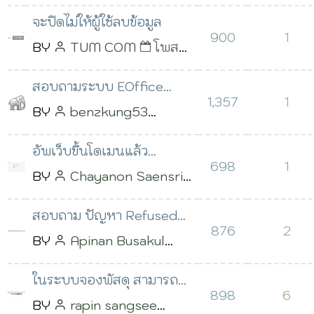
ระบบสารบรรณ
เมื่อ 05 เม.ย. 2566 เวลา
จะปิดไม่ให้ผู้ใช้ลบข้อมูล
11:42 น.
900
1
BY
TUM COM
โพสต์
เมื่อ 06 พ.ค. 2566 เวลา
สอบถามระบบ EOffice
15:56 น.
1,357
1
สามารถใช้ได้กับ Database
BY
benzkung53
อะไรบ้างครับ
โพสต์เมื่อ 03 พ.ค. 2566
อัพเว็บขึ้นโดเมนแล้ว
เวลา 12:20 น.
698
1
www.domain.cloud/install
BY
Chayanon Saensri
แล้วแต่ไม่ไปหน้าเซ
โพสต์เมื่อ 17 พ.ค. 2566
สอบถาม ปัญหา Refused
เวลา 09:06 น.
876
2
to load the script .. ครับ
BY
Apinan Busakul
โพสต์เมื่อ 08 เม.ย. 2566
ในระบบจองพัสดุ สามารถ
เวลา 09:30 น.
898
6
นำปฏิทิน มาใส่เหมือน จอง
BY
rapin sangsee