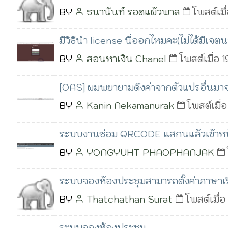
BY
ธนานันท์ รอดแผ้วพาล
โพสต์เมื
มีวิธีนำ license นี่ออกไหมคะ(ไม่ได้มีเ
BY
สอนหาเงิน Chanel
โพสต์เมื่อ 
[OAS] ผมพยายามดึงค่าจากตัวแปรอื่นม
BY
Kanin Nekamanurak
โพสต์เมื่
ระบบงานซ่อม QRCODE แสกนแล้วเข้าหน้า
BY
YONGYUHT PHAOPHANJAK
ระบบจองห้องประชุมสามารถตั้งค่าภาษาเริ
BY
Thatchathan Surat
โพสต์เมื่อ
ระบบจองห้องประชุม