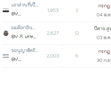
2560
เวลา 05:46 น.
เอาส่วนที่เป็น
กรกฎ
พ.ศ. เป็น ค.ศ.
โพสต์เมื่อ
เวลา 16:
1,953
2
ที่วัดสถิติออก
BY
04 ต.ค
วิริยะ
04 ต.ค. 2560
น.
ยังไงครับ
Tanajak
2560
เวลา 05:15 น.
ผมล๊อกอิน
ปีศาจ สุ
Sukying
เวลา 14:
2,627
12
แล้วมันเป็น
BY
เศษ
03 ต.ค
โพสต์เมื่อ
น.
หน้าว่างเปล่า
แก้วมันบาด
2560
04 ต.ค. 2560
ขอนุญาติครับ
กรกฎ
ครับ
คม เหลือแค่
เวลา 17:
2,003
6
เวลา 10:29 น.
(SMS) หน้า
BY
30 ก.ย
วิริยะ
เศษใจใครจะ
น.
รายชื่อ
Naiyachon
2560
เอา
โพสต์
บุคลากร มัน
Ponthong
เวลา
เมื่อ 19 ก.ย.
ไม่มีอะไรขึ้นมา
โพสต์เมื่อ
07:43 น
2560 เวลา
เลยครับ
08 ก.ย. 2560
11:10 น.
เวลา 17:10 น.