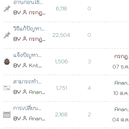
อ่านก่อนใช้
6,118
0
งานหมวดหมู่
BY
กรกฎ
นี้
วิริยะ
โพสต์
วิธีแก้ปัญหา
เมื่อ 05 พ.ค.
22,504
0
เมื่อแอพพลิ
BY
กรกฎ
2559 เวลา
เคชั่นต่างๆ ไม่
วิริยะ
โพสต์
16:16 น.
แจ้งปัญหา
กรกฎ
ทำงาน
เมื่อ 23 ธ.ค.
1,506
3
ครับ
BY
Knt
07 ธ.ค
วิริยะ
2560 เวลา
Phu
โพสต์
2560
16:07 น.
สามารถทำ
Anan
เมื่อ 06 ธ.ค.
เวลา 15:
1,751
4
เมนูนำเข้า
BY
Anan
Salehm
10 ต.ค.
2560 เวลา
น.
รายวิชาแบบ
Salehmed
2560
11:05 น.
การเปลี่ยน
Anan
.csv ?
โพสต์เมื่อ
เวลา 16:
2,168
2
ข้อความแจ้ง
BY
Anan
Salehm
04 ต.ค
08 ต.ค. 2560
น.
รหัสผ่าน จาก
Salehmed