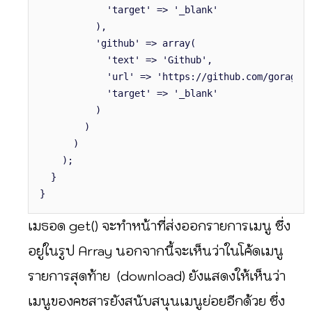
'target' => '_blank'
),
'github' => array(
'text' => 'Github',
'url' => 'https://github.com/goragodwiri
'target' => '_blank'
)
)
)
);
}
}
เมธอด get() จะทำหน้าที่ส่งออกรายการเมนู ซึ่ง
อยู่ในรูป Array นอกจากนี้จะเห็นว่าในโค้ดเมนู
รายการสุดท้าย (download) ยังแสดงให้เห็นว่า
เมนูของคชสารยังสนับสนุนเมนูย่อยอีกด้วย ซึ่ง