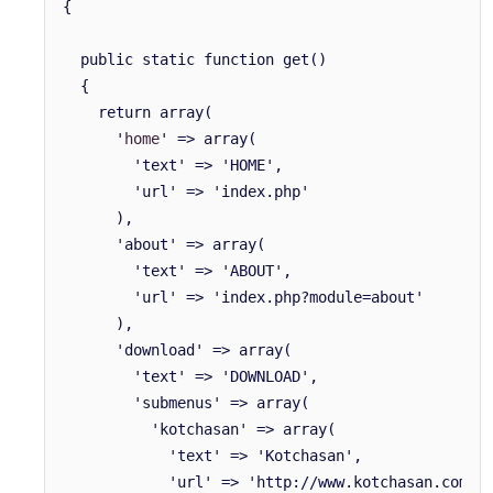
{
public static function get()
{
return array(
'
home
' => array(
'text' => 'HOME',
'url' => 'index.php'
),
'about' => array(
'text' => 'ABOUT',
'url' => 'index.php?module=about'
),
'download' => array(
'text' => 'DOWNLOAD',
'submenus' => array(
'kotchasan' => array(
'text' => 'Kotchasan',
'url' => 'http://www.kotchasan.com',