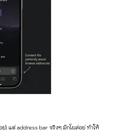
่) แต่ address bar จริงๆ มักโผล่อยู่ ทำให้