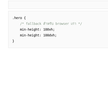
.hero {
/* fallback สำหรับ browser เก่า */
min-height: 100vh;
min-height: 100dvh;
}