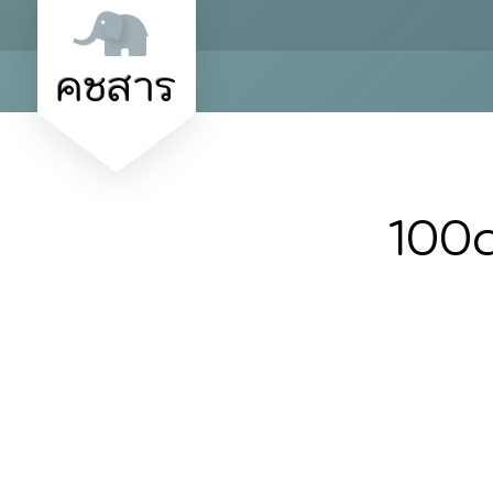
คชสาร
100d