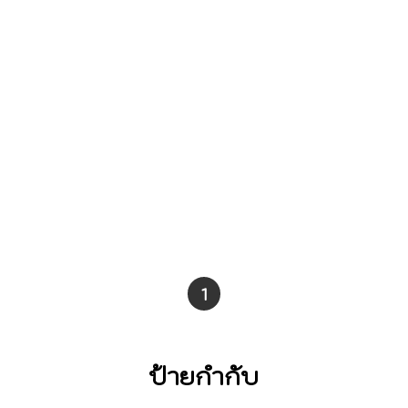
ร
(asynchronous tasks) เป็นสิ่งที่ท้าทาย
ด
(Pie Charts), กราฟโดนัท (Donut
และจำเป็น async/await และ
Charts) และกราฟเกจ (Gauge Charts)
setTimeout เป็นสองเครื่องมือที่ใช้ใน
ออกแบบมาเพื่อคว
การจัดการกับการทำงานแบบไม่พร้อมกัน
ที่มีการใช้งานอย่างแพร่หลาย
1
ป้ายกำกับ