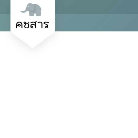
คชสาร