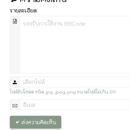
รายละเอียด
ไฟล์อัปโหลด ชนิด jpg, jpeg, png ขนาดไฟล์ไม่เกิน 2M
ส่งความคิดเห็น