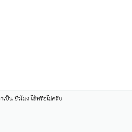
็น ชั่วโมง ได้หรือไม่ครับ