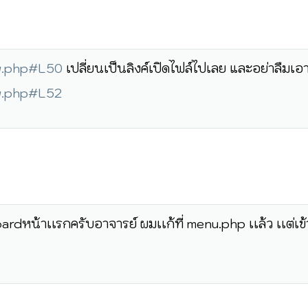
ew.php#L50
เปลี่ยนเป็นลิงค์เปิดไฟล์ไปเลย และอย่าลืมเ
ew.php#L52
น้าเเรกครับอาจารย์ ผมเเก้ที่ menu.php เเล้ว เเต่เข้าม