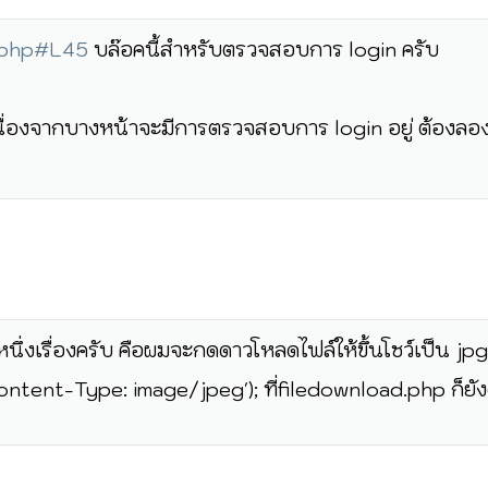
x.php#L45
บล๊อคนี้สำหรับตรวจสอบการ login ครับ
ื่องจากบางหน้าจะมีการตรวจสอบการ login อยู่ ต้องลอง
ึ่งเรื่องครับ คือผมจะกดดาวโหลดไฟล์ให้ขึ้นโชว์เป็น jp
ntent-Type: image/jpeg'); ที่filedownload.php ก็ย