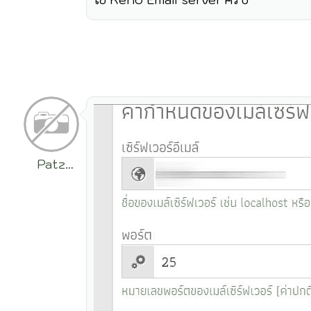
Patz
Bkk