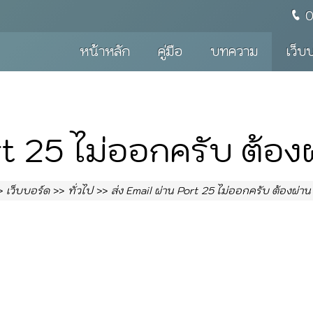
หน้าหลัก
คู่มือ
บทความ
เว็บ
rt 25 ไม่ออกครับ ต้อ
เว็บบอร์ด
ทั่วไป
ส่ง Email ผ่าน Port 25 ไม่ออกครับ ต้องผ่า