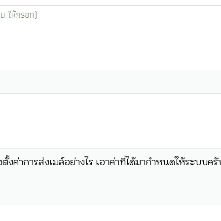
้งค่าการส่งเมล์อย่างไร เอาค่าที่ได้มากำหนดให้ระบบครั