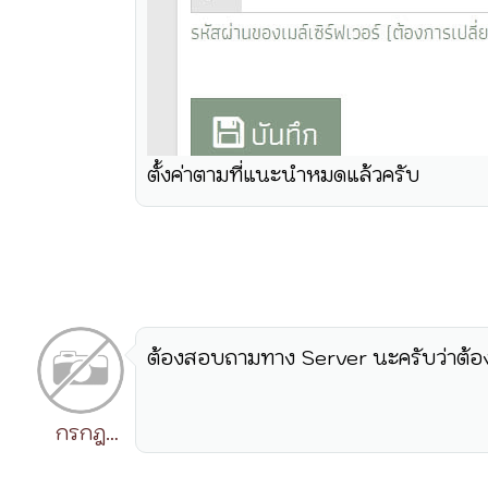
ตั้งค่าตามที่แนะนำหมดแล้วครับ
ต้องสอบถามทาง Server นะครับว่าต้องตั
กรกฎ
วิริยะ