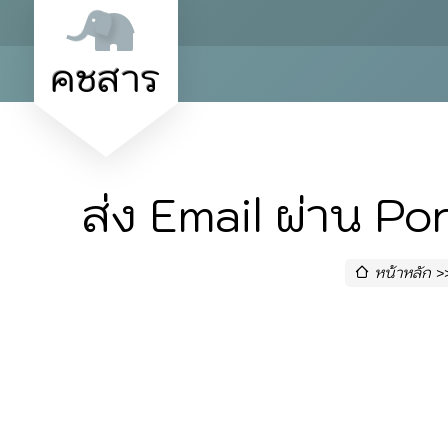
คชสาร
ส่ง Email ผ่าน Po
หน้าหลัก