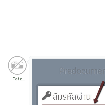
Patz
Bkk