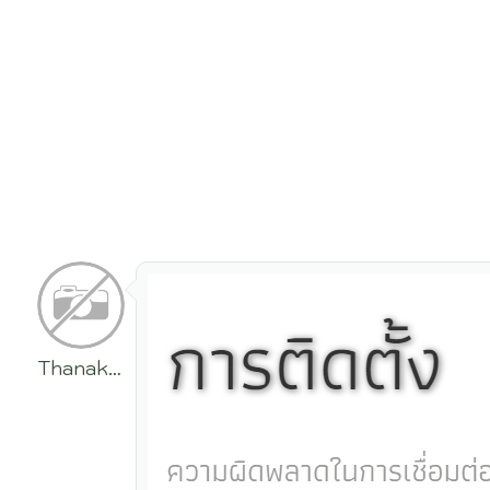
Thanakrit
Chumpukeaw