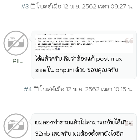
วิริยะ
#3
โพสต์เมื่อ 12 พ.ย. 2562 เวลา 09:27 น.
ได้แล้วครับ ลืมว่าต้องแก้ post max
All
size ใน php.ini ด้วย ขอบคุณครับ
Around
The
#4
โพสต์เมื่อ 12 พ.ย. 2562 เวลา 10:15 น.
World
ผมลองทำตามแล้วไม่สามารถอัพได้เกิน
32mb เลยครับ ผมต้องตั้งค่ายังไงอีก