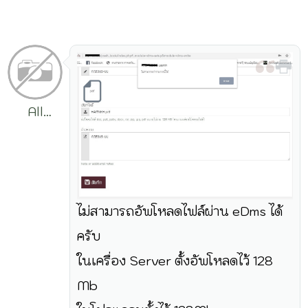
All
Around
The
World
ไม่สามารถอัพโหลดไฟล์ผ่าน eDms ได้
ครับ
ในเครื่อง Server ตั้งอัพโหลดไว้ 128
Mb