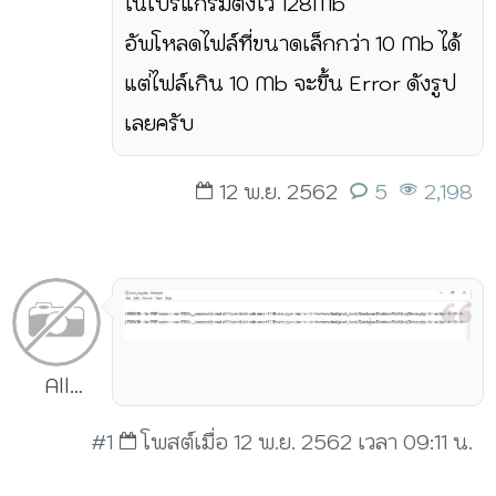
ในโปรแกรมตั้งไว้ 128Mb
อัพโหลดไฟล์ที่ขนาดเล็กกว่า 10 Mb ได้
แต่ไฟล์เกิน 10 Mb จะขึ้น Error ดังรูป
เลยครับ
12 พ.ย. 2562
5
2,198
All
Around
#1
โพสต์เมื่อ 12 พ.ย. 2562 เวลา 09:11 น.
The