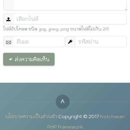
ไฟล์อัปโหลด ชนิด jpg, jpeg, png ขนาดไฟล์ไม่เกิน 2M
ส่งความคิดเห็น
^
นโยบายความเป็นส่วนตัว
Copyright © 2017
Kotchasan
PHP Framework