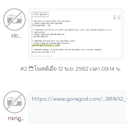
World
All
Around
The
World
#2
โพสต์เมื่อ 12 พ.ย. 2562 เวลา 09:14 น.
https://www.goragod.com/...B8%A2_
กรกฎ