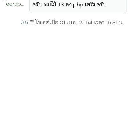
Teeraphon
ครับ ผมใช้ IIS ลง php เสริมครับ
Kunpattaranirun
#5
โพสต์เมื่อ 01 เม.ย. 2564 เวลา 16:31 น.