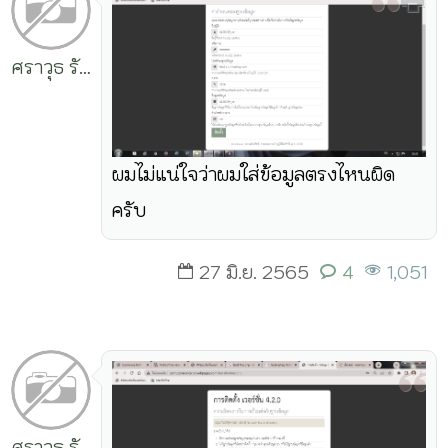
ศราวุธ รัก
แจ้ง
ผมไม่แน่ใจว่าผมใส่ข้อมูลตรงไหนผิด
ครับ
27 มิ.ย. 2565
4
1,051
ศราวุธ รัก