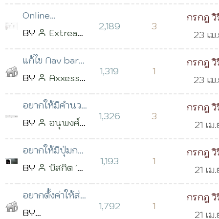
โพสต์เมื่อ 27
2562 เ
เม.ย. 2562 เวลา
Online
กรกฎ วิ
เม.ย. 2562 เวลา
09:10 
2,189
3
15:53 น.
Accounting
BY
Extream
23 เม.
23:59 น.
System
LastChaos
2562 เ
แก้ไข Nav bar
กรกฎ วิ
โพสต์เมื่อ 22
22:14 
1,319
1
ในระบบ sms
BY
Axxess
23 เม.
เม.ย. 2562 เวลา
โพสต์เมื่อ 23
2562 เ
17:54 น.
อยากให้มีคำนว
กรกฎ วิ
เม.ย. 2562 เวลา
22:12 
1,326
3
นเวลาขึ้นที่หน้า
BY
อนุพงศ์
21 เม.
22:11 น.
setup ของ
เพียงตา
2562 เ
อยากให้มีปุ่มกด
กรกฎ วิ
eoffice ในการ
โพสต์เมื่อ 19
09:18 
1,193
1
สั่งซื้อของ
BY
บิสกิต 'ต
21 เม.
แจ้งซ่อมต้อ
เม.ย. 2562 เวลา
เว็บไซต์ร้านค้า
โพสต์เมื่อ 19
2562 เ
18:33 น.
อยากตั้งค่าให้ส่ง
กรกฎ วิ
ออนไลน์ที่ใช้
เม.ย. 2562 เวลา
09:13 
1,792
1
รายการแจ้งซ่อม
BY
21 เม.