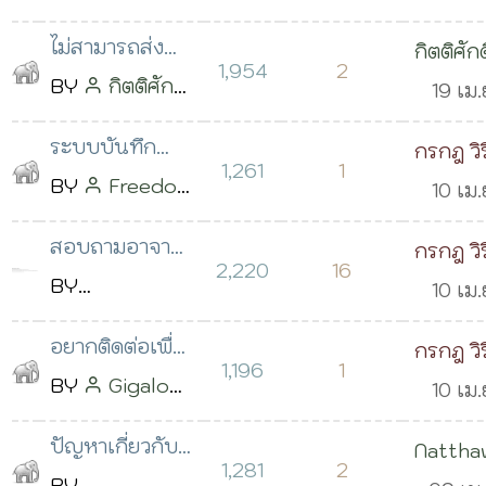
Javascrip
13:32 น.
ทาง Line
Nawapon
2562 เ
ไม่สามารถส่ง
กิตติศักดิ
Notify
Viriyakit
09:10 
1,954
2
Email ใน
BY
กิตติศักดิ์
สุทธิปร
19 เม.
โพสต์เมื่อ 19
โปรแกรมระบบ
พิสุทธิประกร
2562 เ
เม.ย. 2562 เวลา
ระบบบันทึก
กรกฎ วิ
แจ้งซ่อม
โพสต์เมื่อ 14
00:13 
1,261
1
10:19 น.
ข้อมูลสำหรับ
BY
Freedom
10 เม.
ออนไลน์ PHP
เม.ย. 2562 เวลา
ร้านซ่อม PHP
Man Freedom
2562 เ
(ครุภัณฑ์)
23:44 น.
สอบถามอาจาร
กรกฎ วิ
ส่งเมล์ได้ไหม
Man
โพสต์
10:42 
2,220
16
ค่ะ ร้านค้า
BY
10 เม.
ครับ
เมื่อ 09 เม.ย.
ออนไลน์ที่ใช้
Nattamon
2562 เ
2562 เวลา 16:17
อยากติดต่อเพื่อ
กรกฎ วิ
Javascript API
Sangsila
10:35 
1,196
1
น.
ให้พัฒนาเว็บให้
BY
Gigalow
10 เม.
ลงไม่ได้ค่ะ
โพสต์เมื่อ 02
ครับ
Tle
โพสต์
2562 เ
เม.ย. 2562 เวลา
ปัญหาเกี่ยวกับ
Nattha
เมื่อ 09 เม.ย.
10:32 
1,281
2
09:59 น.
E-Document
BY