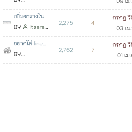
Jitma
09 เม.
2562 เวลา
ชื่อเอกสารมีคอม
Natthawat
2562 เ
23:42 น.
เพิ่มตารางใน
กรกฎ วิ
ม่า
Jitmana
11:54 
2,275
4
repair-master
BY
Itsara
03 เม.
โพสต์เมื่อ 08
dairoop
2562 เ
เม.ย. 2562 เวลา
อยากใส่ line
กรกฎ วิ
โพสต์เมื่อ 07
10:41 
2,762
7
10:44 น.
notifiy ใน
BY
01 เม.
ก.พ. 2562 เวลา
ออมสิน เวลา
Naruephon
2562 เ
15:09 น.
บันทึกรายรับ
Pinket
โพสต์
12:58 
รายจ่ายครับ
เมื่อ 06 พ.ย.
2561 เวลา 19:21
น.