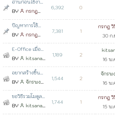
อ่านก่อนใช้งาน
6,392
0
หมวดหมู่นี้
BY
กรกฎ
วิริยะ
โพสต์
ปัญหาการใช้
กรกฎ วิ
เมื่อ 05 พ.ค.
7,381
1
งานคชสารที่พบ
BY
กรกฎ
30 ก.
2559 เวลา
บ่อย
วิริยะ
โพสต์
2560 เ
16:16 น.
E-Office เมื่อ
kitsa
เมื่อ 15 ก.ย.
07:39 
1,189
2
อนุมัติห้อง
BY
kitsana
freem
16 พ.
2560 เวลา
ประชุมแล้ว ไม่มี
freeman
2562 เ
08:18 น.
อยากสร้างชิ้น
จักรพง
การแจ้งเตือนไป
โพสต์เมื่อ 16
10:24 
1,544
2
งานตั้งแต่แรก
BY
จักรพงษ์
ธรรมวิเ
16 พ.
ยังผู้จอง
พ.ค. 2562 เวลา
สามารถใช้
ธรรมวิเชียร
2562 เ
09:03 น.
ขอวิธีรวมโมดูล
กรกฎ วิ
kotchasan
โพสต์เมื่อ 15
10:02 
1,744
1
และกำหนดสิทธิ์
BY
kitsana
15 พ.
framework
พ.ค. 2562 เวลา
การเข้าถึงแต่ละ
freeman