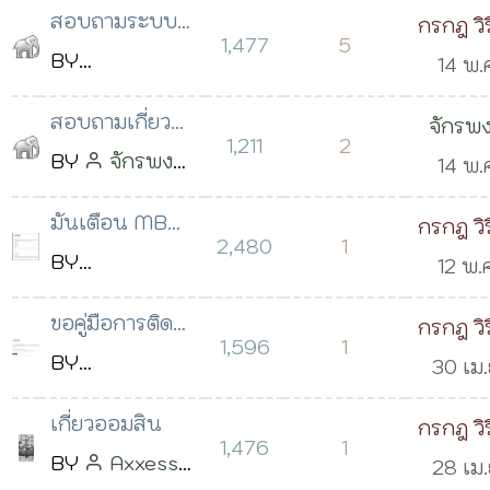
2562 เ
11:17 น.
สอบถามระบบ
กรกฎ วิ
โมดูล
โพสต์เมื่อ 15
15:59 
1,477
5
E-Document
BY
14 พ.
พ.ค. 2562 เวลา
Nooknic'k
2562 เ
09:06 น.
สอบถามเกี่ยว
จักรพง
Nathee
13:05 
1,211
2
กับ ระบบการ
BY
จักรพงษ์
ธรรมวิเ
14 พ.
โพสต์เมื่อ 25
จองห้องประชุม
ธรรมวิเชียร
2562 เ
ธ.ค. 2561 เวลา
มันเตือน MB
กรกฎ วิ
โพสต์เมื่อ 13
08:35 
2,480
1
12:21 น.
String
BY
12 พ.
พ.ค. 2562 เวลา
Support ตอน
Yaytongmar
2562 เ
16:26 น.
ขอคู่มือการติด
กรกฎ วิ
install ครับ
Pechnark
21:54 
1,596
1
ตั้งระบบแจ้ง
BY
30 เม.
โพสต์เมื่อ 10
ซ่อมหน่อยครับ
Thanakrit
2562 เ
พ.ค. 2562 เวลา
เกี่ยวออมสิน
กรกฎ วิ
Chumpukeaw
20:49 
1,476
1
09:24 น.
BY
Axxess
28 เม.
โพสต์เมื่อ 30