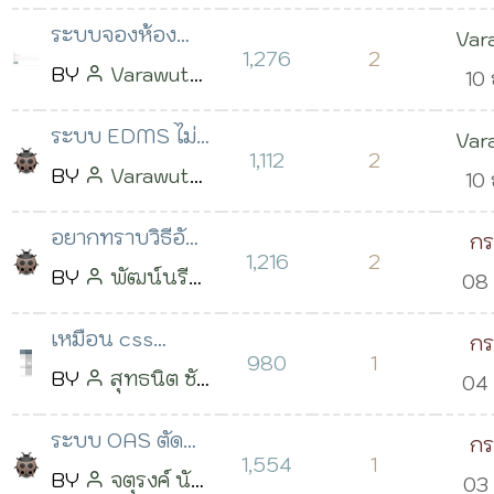
csv รหัสอักขระ
บุญสร้าง
โพสต์
2563
16:25 น.
ระบบจองห้อง
Var
Windows-874
เมื่อ 02 ธ.ค. 2563
10:
1,276
2
ประชุม ผู้รับผิด
BY
Varawut
Sae
10 
เวลา 15:19 น.
ชอบไม่สามารถ
Saengkla
2563
ระบบ EDMS ไม่
Var
อนุมัติได้
โพสต์เมื่อ 01
16:
1,112
2
แจ้งเตือน line
BY
Varawut
Sae
10 
ธ.ค. 2563 เวลา
notify ครับ
Saengkla
2563
13:26 น.
อยากทราบวิธีอัพ
ก
โพสต์เมื่อ 01
16:
1,216
2
ขึ้นโฮสจริงค่ะ
BY
พัฒน์นรี
08 
วิ
ธ.ค. 2563 เวลา
แสงชารี
โพสต์
2563
15:04 น.
เหมือน css
ก
เมื่อ 05 ธ.ค.
20:
980
1
ทำงานผิดพลาด
BY
สุทธนิต ชัย
04 
วิ
2563 เวลา 10:32
รบกวนเช็คหน่อย
ขุนพล
โพสต์
2563
น.
ระบบ OAS ตัด
ก
ครับ
เมื่อ 04 ธ.ค.
13:
1,554
1
Stock และเพิ่ม
BY
จตุรงค์ นัน
03 
วิ