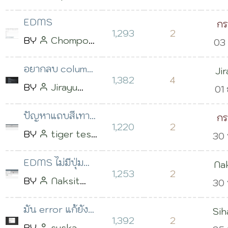
2563 เวลา 10:15
Stock ผิดพลาด
ตา
โพสต์เมื่อ
2563
น.
EDMS
ก
01 ธ.ค. 2563 เวลา
11:
1,293
2
BY
Chompoo
03 
วิ
23:46 น.
Poogun
โพสต์
2563
อยากลบ colum
Ji
เมื่อ 03 ธ.ค. 2563
11:
1,382
4
ตารางภาษีออก
BY
Jirayu
Kan
01 
เวลา 08:46 น.
จากหน้า order
Kanyana
2563
ปัญหาแถบสีเทา
ก
ครับ
โพสต์เมื่อ 01
14:
1,220
2
ขึ้นบังแถบเมนู
BY
tiger test
30 
วิ
ธ.ค. 2563 เวลา
โพสต์เมื่อ 30
2563
12:00 น.
EDMS ไม่มีปุ่ม
Na
พ.ย. 2563 เวลา
22:
1,253
2
อัพโหลดไฟล์
BY
Naksit
30 
Su
20:59 น.
เอกสาร ต้องติด
Sutthi
โพสต์
2563
มัน error แก้ยังไง
Sih
ตั้งอะไรเพิ่มครับ
เมื่อ 27 พ.ย.
15:
1,392
2
ครับ
BY
suska