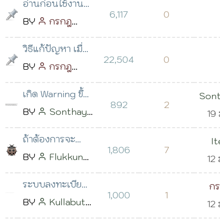
อ่านก่อนใช้งาน
6,117
0
หมวดหมู่นี้
BY
กรกฎ
วิริยะ
โพสต์เมื่อ
วิธีแก้ปัญหา เมื่อ
05 พ.ค. 2559
22,504
0
แอพพลิเคชั่น
BY
กรกฎ
เวลา 16:16 น.
ต่างๆ ไม่ทำงาน
วิริยะ
โพสต์เมื่อ
เกิด Warning ขึ้น
Son
23 ธ.ค. 2560
892
2
มาเฉยๆ โดยที่ยัง
BY
Sonthaya
Kan
19 
เวลา 16:07 น.
ไม่ได้ทำอะไร
Kangreng
2
ถ้าต้องการจะ
I
โพสต์เมื่อ 18
เ
1,806
7
เปลี่ยนตัวหนังสือ
BY
Flukkung
Sa
12 
ม.ค. 2564 เวลา
08:
(เปลี่ยน Font)
Flukkung
2
13:40 น.
ระบบลงทะเบียน
ก
ทั้งหมดเลย ต้อง
โพสต์เมื่อ 19
เวลา
1,000
1
ออนไลน์ ลงเสร็จ
BY
Kullabut
12 
วิ
ไปแก
พ.ย. 2563 เวลา
แล้วขึ้น Error
arak
โพสต์เมื่อ