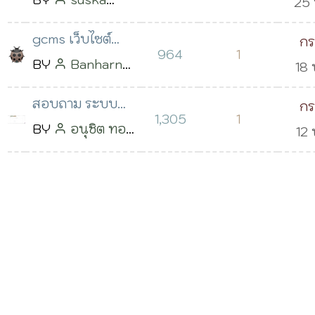
Se
25 
2563 เวลา 16:24
melasa
โพสต์
2563
น.
gcms เว็บไซต์
ก
เมื่อ 19 พ.ย. 2563
13:
964
1
โรงเรียน ชี้ เข้าถึง
BY
Banharnx
18 
วิ
เวลา 18:03 น.
หรือดูจากหลายๆ
Cheknorkx
2563
สอบถาม ระบบ
ก
โดเมนได้ตามปกติ
โพสต์เมื่อ 18
21:
1,305
1
จองยานพาหนะ
BY
อนุชิต ทอง
12 
วิ
พ.ย. 2563 เวลา
มา
โพสต์เมื่อ
2563
21:47 น.
10 พ.ย. 2563
10:
เวลา 13:43 น.