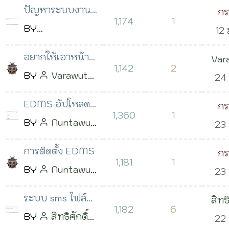
2
20:17 น.
ปัญหาระบบงาน
ก
10 ม.ค. 2564
เวลา
1,174
1
แจ้งซ่อมออนไลน์
BY
12 
วิ
เวลา 21:34 น.
Teeraphon
2
อยากให้เอาหน้า
Var
Kunpattaranirun
เวลา
1,142
2
login ออก โดย
BY
Varawut
Sae
24 
โพสต์เมื่อ 08
สามารถเข้าดู
Saengkla
2563
ม.ค. 2564 เวลา
EDMS อัปโหลด
ก
เอกสารได้เลย
โพสต์เมื่อ 23
00:
1,360
1
17:36 น.
ไฟล์
BY
Nuntawut
23 
วิ
ธ.ค. 2563 เวลา
Maungkeaw
2563
09:30 น.
การติดตั้ง EDMS
ก
โพสต์เมื่อ 22
08:
1,181
1
BY
Nuntawut
23 
วิ
ธ.ค. 2563 เวลา
Maungkeaw
2563
13:58 น.
ระบบ sms ไฟล์
สิทธิ
โพสต์เมื่อ 22
08:
1,182
6
ไม่รองรับ ไฟล์
BY
สิทธิศักดิ์
บุญ
22 
ธ.ค. 2563 เวลา