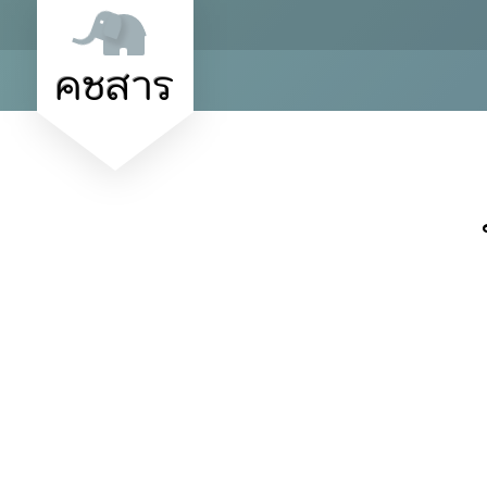
คชสาร