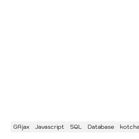
GAjax
Javascript
SQL
Database
kotch